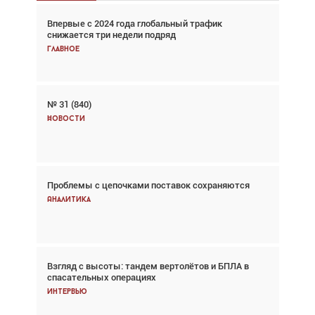
Впервые с 2024 года глобальный трафик
Взгляд с высоты: тандем вертолётов и БПЛА в
снижается три недели подряд
спасательных операциях
Главное
Главное
№ 31 (840)
Авиационный фотограф Дэйв Кох: «Фотография
говорит сама за себя... а ИИ всё портит»
Новости
Новости
Проблемы с цепочками поставок сохраняются
Впервые с 2024 года глобальный трафик
снижается три недели подряд
Аналитика
Аналитика
Взгляд с высоты: тандем вертолётов и БПЛА в
Частный самолёт – это актив. Подходите к
спасательных операциях
покупке соответствующим образом
Интервью
Интервью