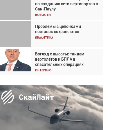
по созданию сети вертипортов в
Кох: «Фотография говорит сама
Сан-Паулу
за себя... а ИИ всё портит»
Новости
Новости
Проблемы с цепочками
Впервые с 2024 года
поставок сохраняются
глобальный трафик снижается
три недели подряд
Аналитика
Аналитика
Взгляд с высоты: тандем
Частный самолёт – это актив.
вертолётов и БПЛА в
Подходите к покупке
спасательных операциях
соответствующим образом
Интервью
Интервью