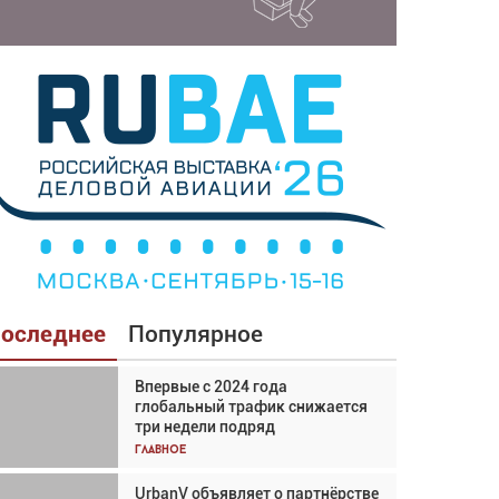
оследнее
Популярное
Впервые с 2024 года
Взгляд с высоты: тандем
глобальный трафик снижается
вертолётов и БПЛА в
три недели подряд
спасательных операциях
Главное
Главное
UrbanV объявляет о партнёрстве
Авиационный фотограф Дэйв