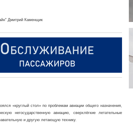
Лайн" Дмитрий Каменщик
оялся «круглый стол» по проблемам авиации общего назна­чения­,
ческую негосударственную авиацию, сверхлёгкие летательные
лавательную и другую летающую технику.