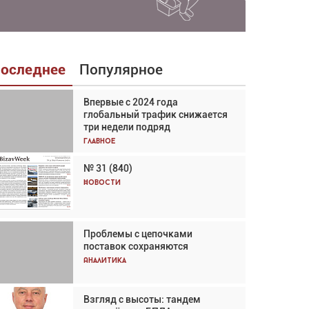
оследнее
Популярное
Впервые с 2024 года
Взгляд с высоты: тандем
глобальный трафик снижается
вертолётов и БПЛА в
три недели подряд
спасательных операциях
Главное
Главное
№ 31 (840)
Авиационный фотограф Дэйв
Кох: «Фотография говорит сама
Новости
за себя... а ИИ всё портит»
Новости
Проблемы с цепочками
Впервые с 2024 года
поставок сохраняются
глобальный трафик снижается
три недели подряд
Аналитика
Аналитика
Взгляд с высоты: тандем
Частный самолёт – это актив.