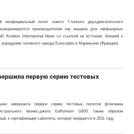
й неофициальный полет нового 7-тонного двухдвигательного
 позиционируется производителем как машина для оффшорных
т Aviation International News со ссылкой на источник, близкий к
а аэродроме головного завода Eurocopter в Мариньяне (Франция).
авершила первую серию тестовых
пешно завершила первую серию тестовых полетов флагмана
гистрального бизнес-джета Gulfstream G650, таким образом
шаг к сертификации самолета, которая ожидается в 2011 году