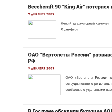
Beechcraft 90 "King Air" потерпе
9 декабря 2009
Легкий двухмоторный самолет п
Франкфурт
ОАО "Вертолеты России" развива
РФ
9 декабря 2009
ОАО «Вертолеты России» ка
сотрудничестве с региональ
сообщение с удаленными нас
В Госдуме обсудили будущее АО