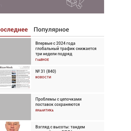
оследнее
Популярное
Впервые с 2024 года
Взгляд с высоты: тандем
глобальный трафик снижается
вертолётов и БПЛА в
три недели подряд
спасательных операциях
Главное
Главное
№ 31 (840)
Авиационный фотограф Дэйв
Кох: «Фотография говорит сама
Новости
за себя... а ИИ всё портит»
Новости
Проблемы с цепочками
Впервые с 2024 года
поставок сохраняются
глобальный трафик снижается
три недели подряд
Аналитика
Аналитика
Взгляд с высоты: тандем
Частный самолёт – это актив.