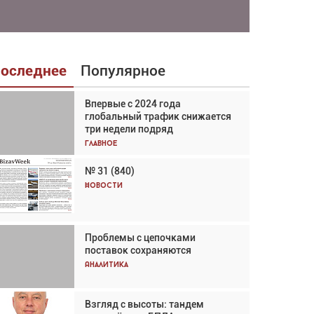
оследнее
Популярное
Впервые с 2024 года
Взгляд с высоты: тандем
глобальный трафик снижается
вертолётов и БПЛА в
три недели подряд
спасательных операциях
Главное
Главное
№ 31 (840)
Авиационный фотограф Дэйв
Кох: «Фотография говорит сама
Новости
за себя... а ИИ всё портит»
Новости
Проблемы с цепочками
Впервые с 2024 года
поставок сохраняются
глобальный трафик снижается
три недели подряд
Аналитика
Аналитика
Взгляд с высоты: тандем
Частный самолёт – это актив.