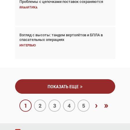
Проблемы с цепочками поставок сохраняются
Впервые с 2024 года глобальный трафик
снижается три недели подряд
Аналитика
Аналитика
Взгляд с высоты: тандем вертолётов и БПЛА в
Частный самолёт – это актив. Подходите к
спасательных операциях
покупке соответствующим образом
Интервью
Интервью
ПОКАЗАТЬ ЕЩЕ
›
»
1
2
3
4
5