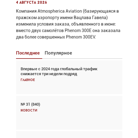
4 августа 2026
Компания Atmospherica Aviation (базирующаяся в
пражском аэропорту имени Вацлава Гавела)
изменила условия заказа, объявленного в июне:
вместо двух самолётов Phenom 300E она заказала
два более совершенных Phenom 300EV.
Последнее
Популярное
Впервые с 2024 года глобальный трафик
Взгляд с высоты: тандем вертолётов и БПЛА в
снижается три недели подряд
спасательных операциях
Главное
Главное
№ 31 (840)
Авиационный фотограф Дэйв Кох: «Фотография
говорит сама за себя... а ИИ всё портит»
Новости
Новости