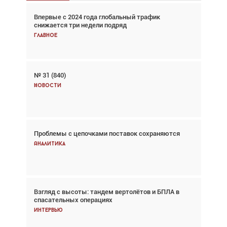
Впервые с 2024 года глобальный трафик
Взгляд с высоты: тандем вертолётов и БПЛА в
снижается три недели подряд
спасательных операциях
Главное
Главное
№ 31 (840)
Авиационный фотограф Дэйв Кох: «Фотография
говорит сама за себя... а ИИ всё портит»
Новости
Новости
Проблемы с цепочками поставок сохраняются
Впервые с 2024 года глобальный трафик
снижается три недели подряд
Аналитика
Аналитика
Взгляд с высоты: тандем вертолётов и БПЛА в
Частный самолёт – это актив. Подходите к
спасательных операциях
покупке соответствующим образом
Интервью
Интервью