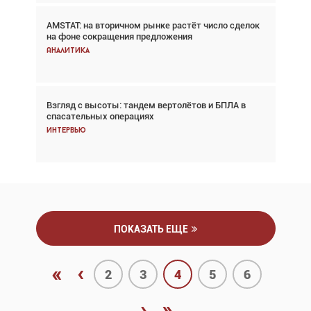
AMSTAT: на вторичном рынке растёт число сделок
Проблемы с цепочками поставок сохраняются
на фоне сокращения предложения
Аналитика
Аналитика
Взгляд с высоты: тандем вертолётов и БПЛА в
Частный самолёт – это актив. Подходите к
спасательных операциях
покупке соответствующим образом
Интервью
Интервью
ПОКАЗАТЬ ЕЩЕ
«
‹
2
3
4
5
6
›
»