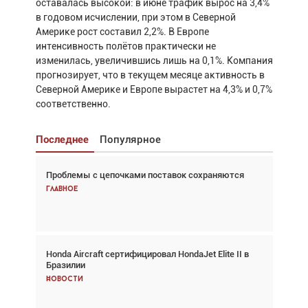
оставалась высокой: в июне трафик вырос на 3,4%
в годовом исчислении, при этом в Северной
Америке рост составил 2,2%. В Европе
интенсивность полётов практически не
изменилась, увеличившись лишь на 0,1%. Компания
прогнозирует, что в текущем месяце активность в
Северной Америке и Европе вырастет на 4,3% и 0,7%
соответственно.
Последнее
Популярное
Проблемы с цепочками поставок сохраняются
Взгляд с высоты: тандем вертолётов и БПЛА в
спасательных операциях
Главное
Главное
Honda Aircraft сертифицировал HondaJet Elite II в
Авиационный фотограф Дэйв Кох: «Фотография
Бразилии
говорит сама за себя... а ИИ всё портит»
Новости
Новости