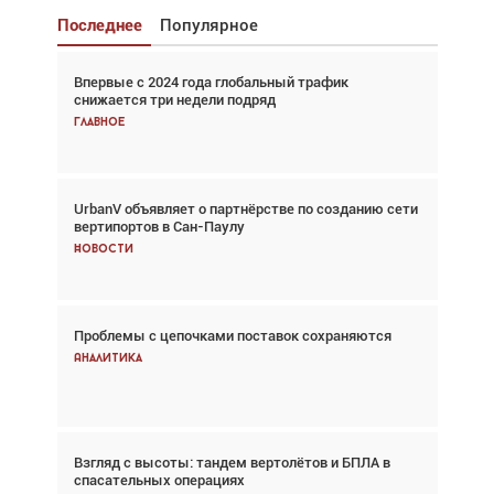
Последнее
Популярное
Впервые с 2024 года глобальный трафик
Взгляд с высоты: тандем вертолётов и БПЛА в
снижается три недели подряд
спасательных операциях
Главное
Главное
UrbanV объявляет о партнёрстве по созданию сети
Авиационный фотограф Дэйв Кох: «Фотография
вертипортов в Сан-Паулу
говорит сама за себя... а ИИ всё портит»
Новости
Новости
Проблемы с цепочками поставок сохраняются
Впервые с 2024 года глобальный трафик
снижается три недели подряд
Аналитика
Аналитика
Взгляд с высоты: тандем вертолётов и БПЛА в
Частный самолёт – это актив. Подходите к
спасательных операциях
покупке соответствующим образом