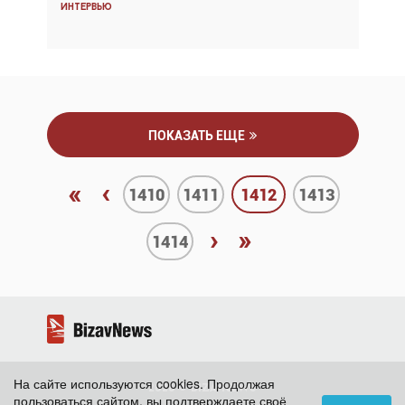
Интервью
Интервью
ПОКАЗАТЬ ЕЩЕ
«
‹
1410
1411
1412
1413
›
»
1414
На сайте используются cookies. Продолжая
2026 ©
BizavNews
пользоваться сайтом, вы подтверждаете своё