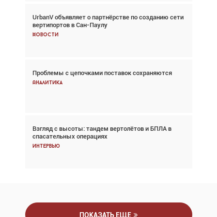
UrbanV объявляет о партнёрстве по созданию сети
Авиационный фотограф Дэйв Кох: «Фотография
вертипортов в Сан-Паулу
говорит сама за себя... а ИИ всё портит»
Новости
Новости
Проблемы с цепочками поставок сохраняются
Впервые с 2024 года глобальный трафик
снижается три недели подряд
Аналитика
Аналитика
Взгляд с высоты: тандем вертолётов и БПЛА в
Частный самолёт – это актив. Подходите к
спасательных операциях
покупке соответствующим образом
Интервью
Интервью
ПОКАЗАТЬ ЕЩЕ