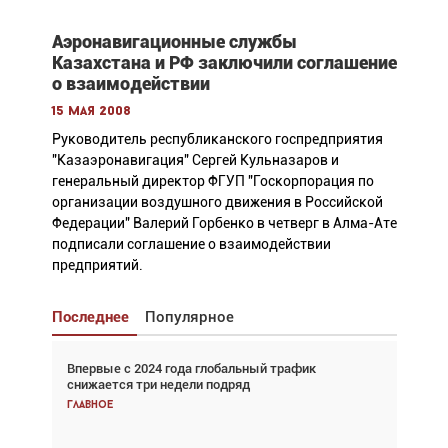
Аэронавигационные службы
Казахстана и РФ заключили соглашение
о взаимодействии
15 мая 2008
Руководитель республиканского госпредприятия
"Казаэронавигация" Сергей Кульназаров и
генеральный директор ФГУП "Госкорпорация по
организации воздушного движения в Российской
Федерации" Валерий Горбенко в четверг в Алма-Ате
подписали соглашение о взаимодействии
предприятий.
Последнее
Популярное
Впервые с 2024 года глобальный трафик
Взгляд с высоты: тандем вертолётов и БПЛА в
снижается три недели подряд
спасательных операциях
Главное
Главное