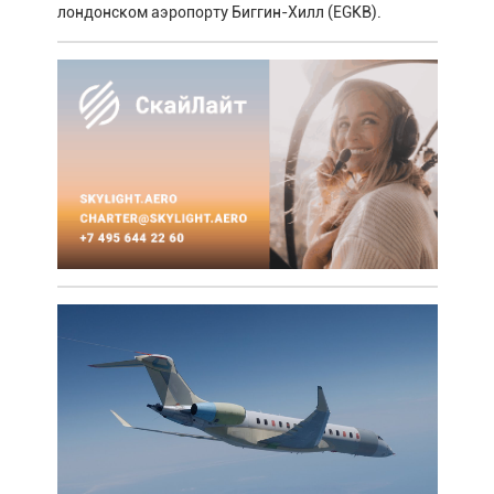
лондонском аэропорту Биггин-Хилл (EGKB).