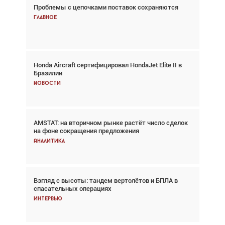
Проблемы с цепочками поставок сохраняются
Взгляд с высоты: тандем вертолётов и БПЛА в
спасательных операциях
Главное
Главное
Honda Aircraft сертифицировал HondaJet Elite II в
Авиационный фотограф Дэйв Кох: «Фотография
Бразилии
говорит сама за себя... а ИИ всё портит»
Новости
Новости
AMSTAT: на вторичном рынке растёт число сделок
Проблемы с цепочками поставок сохраняются
на фоне сокращения предложения
Аналитика
Аналитика
Взгляд с высоты: тандем вертолётов и БПЛА в
Частный самолёт – это актив. Подходите к
спасательных операциях
покупке соответствующим образом
Интервью
Интервью