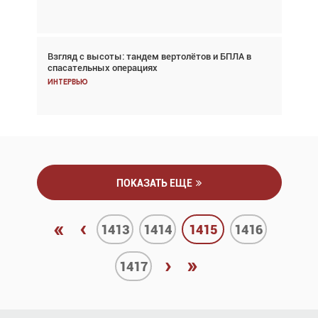
Аналитика
Взгляд с высоты: тандем вертолётов и БПЛА в
Частный самолёт – это актив. Подходите к
спасательных операциях
покупке соответствующим образом
Интервью
Интервью
ПОКАЗАТЬ ЕЩЕ
«
‹
1413
1414
1415
1416
›
»
1417