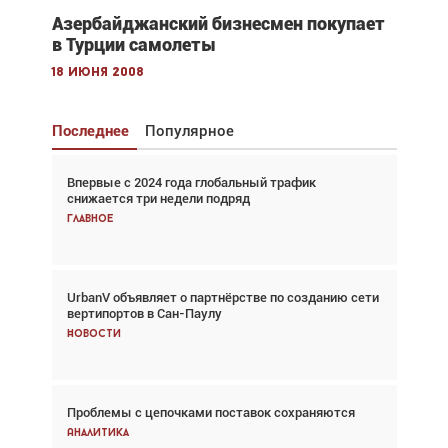
Азербайджанский бизнесмен покупает
в Турции самолеты
18 июня 2008
Последнее
Популярное
Впервые с 2024 года глобальный трафик
Взгляд с высоты: тандем вертолётов и БПЛА в
снижается три недели подряд
спасательных операциях
Главное
Главное
UrbanV объявляет о партнёрстве по созданию сети
Авиационный фотограф Дэйв Кох: «Фотография
вертипортов в Сан-Паулу
говорит сама за себя... а ИИ всё портит»
Новости
Новости
Проблемы с цепочками поставок сохраняются
Впервые с 2024 года глобальный трафик
снижается три недели подряд
Аналитика