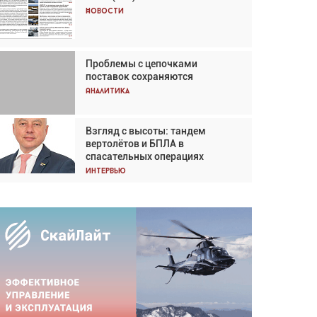
Кох: «Фотография говорит сама
Новости
за себя... а ИИ всё портит»
Новости
Проблемы с цепочками
Впервые с 2024 года
поставок сохраняются
глобальный трафик снижается
три недели подряд
Аналитика
Аналитика
Взгляд с высоты: тандем
Частный самолёт – это актив.
вертолётов и БПЛА в
Подходите к покупке
спасательных операциях
соответствующим образом
Интервью
Интервью