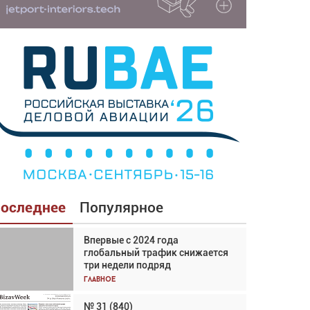
оследнее
Популярное
Впервые с 2024 года
Взгляд с высоты: тандем
глобальный трафик снижается
вертолётов и БПЛА в
три недели подряд
спасательных операциях
Главное
Главное
№ 31 (840)
Авиационный фотограф Дэйв