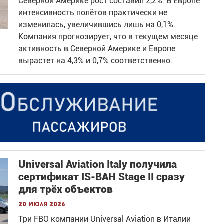
Северной Америке рост составил 2,2%. В Европе
интенсивность полётов практически не
изменилась, увеличившись лишь на 0,1%.
Компания прогнозирует, что в текущем месяце
активность в Северной Америке и Европе
вырастет на 4,3% и 0,7% соответственно.
Universal Aviation Italy получила
сертификат IS-BAH Stage II сразу
для трёх объектов
20 июля 2026
Три FBO компании Universal Aviation в Италии