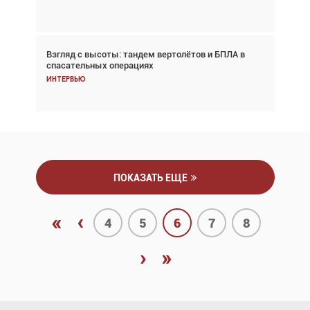
Аналитика
Взгляд с высоты: тандем вертолётов и БПЛА в
Частный самолёт – это актив. Подходите к
спасательных операциях
покупке соответствующим образом
Интервью
Интервью
ПОКАЗАТЬ ЕЩЕ
«
‹
4
5
6
7
8
›
»