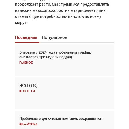
продолжает расти, мы стремимся предоставлять
надёжные высокоскоростные тарифные планы,
отвечающие потребностям пилотов по всему
миру».
Последнее
Популярное
Впервые с 2024 года глобальный трафик
Взгляд с высоты: тандем вертолётов и БПЛА в
снижается три недели подряд
спасательных операциях
Главное
Главное
№ 31 (840)
Авиационный фотограф Дэйв Кох: «Фотография
говорит сама за себя... а ИИ всё портит»
Новости
Новости
Проблемы с цепочками поставок сохраняются
Впервые с 2024 года глобальный трафик
снижается три недели подряд
Аналитика