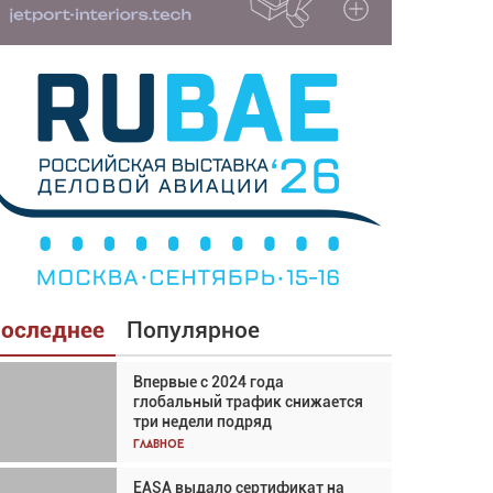
оследнее
Популярное
Впервые с 2024 года
Взгляд с высоты: тандем
глобальный трафик снижается
вертолётов и БПЛА в
три недели подряд
спасательных операциях
Главное
Главное
EASA выдало сертификат на
Авиационный фотограф Дэйв