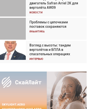
двигатель Safran Arriel 2K для
Кох: «Фотография говорит сама
вертолёта AW09
за себя... а ИИ всё портит»
Новости
Новости
Проблемы с цепочками
Впервые с 2024 года
поставок сохраняются
глобальный трафик снижается
три недели подряд
Аналитика
Аналитика
Взгляд с высоты: тандем
Частный самолёт – это актив.
вертолётов и БПЛА в
Подходите к покупке
спасательных операциях
соответствующим образом
Интервью
Интервью