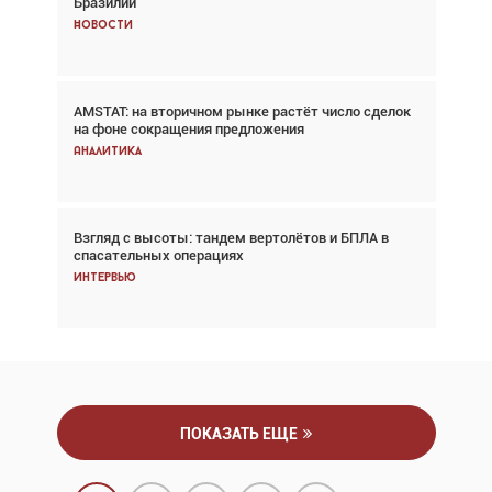
Бразилии
говорит сама за себя... а ИИ всё портит»
Новости
Новости
AMSTAT: на вторичном рынке растёт число сделок
Проблемы с цепочками поставок сохраняются
на фоне сокращения предложения
Аналитика
Аналитика
Взгляд с высоты: тандем вертолётов и БПЛА в
Частный самолёт – это актив. Подходите к
спасательных операциях
покупке соответствующим образом
Интервью
Интервью
ПОКАЗАТЬ ЕЩЕ