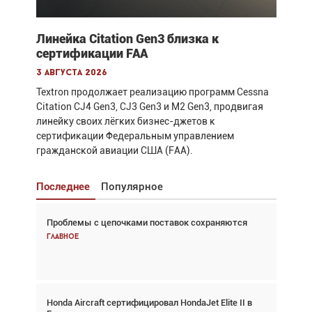
Линейка Citation Gen3 близка к
сертификации FAA
3 августа 2026
Textron продолжает реализацию программ Cessna
Citation CJ4 Gen3, CJ3 Gen3 и M2 Gen3, продвигая
линейку своих лёгких бизнес-джетов к
сертификации Федеральным управлением
гражданской авиации США (FAA).
Последнее
Популярное
Проблемы с цепочками поставок сохраняются
Взгляд с высоты: тандем вертолётов и БПЛА в
спасательных операциях
Главное
Главное
Honda Aircraft сертифицировал HondaJet Elite II в
Авиационный фотограф Дэйв Кох: «Фотография