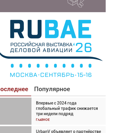
оследнее
Популярное
Впервые с 2024 года
Взгляд с высоты: тандем
глобальный трафик снижается
вертолётов и БПЛА в
три недели подряд
спасательных операциях
Главное
Главное
UrbanV объявляет о партнёрстве
Авиационный фотограф Дэйв