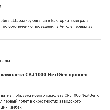
е
pters Ltd., базирующаяся в Виктории, выиграла
по обеспечению проведения в Анголе первых за
иналы.
 самолета CRJ1000 NextGen прошел
 опытный образец нового самолета CRJ1000 NextGen с
 первый полет в окрестностях заводского
нции Квебек.