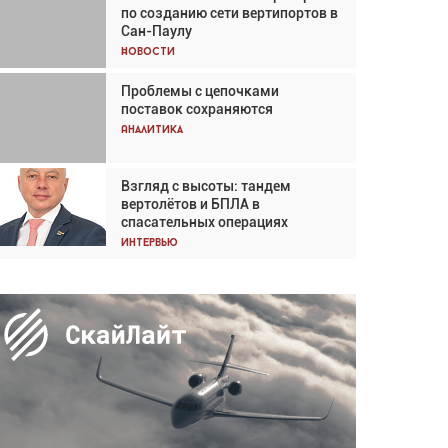
по созданию сети вертипортов в
Кох: «Фотография говорит сама
Сан-Паулу
за себя... а ИИ всё портит»
Новости
Новости
Проблемы с цепочками
Впервые с 2024 года
поставок сохраняются
глобальный трафик снижается
три недели подряд
Аналитика
Аналитика
Взгляд с высоты: тандем
Частный самолёт – это актив.
вертолётов и БПЛА в
Подходите к покупке
спасательных операциях
соответствующим образом
Интервью
Интервью