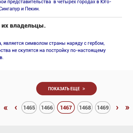
вои представительства в четырех городах в Юго-
Сингапур и Пекин.
 их владельцы.
, является символом страны наряду с гербом,
рства не скупятся на постройку по-настоящему
в.
ПОКАЗАТЬ ЕЩЕ
«
‹
›
»
1465
1466
1467
1468
1469