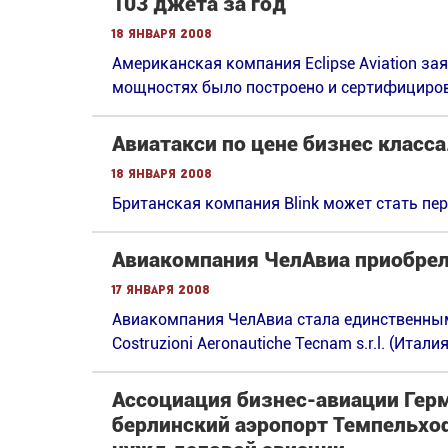
103 джета за год
18 января 2008
Американская компания Eclipse Aviation за
мощностях было построено и сертифициров
Авиатакси по цене бизнес класса.
18 января 2008
Британская компания Blink может стать п
Авиакомпания ЧелАвиа приобрел
17 января 2008
Авиакомпания ЧелАвиа стала единственн
Costruziоni Aeronautiche Tecnam s.r.l. (Италия
Ассоциация бизнес-авиации Гер
берлинский аэропорт Темпельхоф