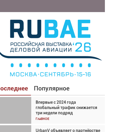
оследнее
Популярное
Впервые с 2024 года
Взгляд с высоты: тандем
глобальный трафик снижается
вертолётов и БПЛА в
три недели подряд
спасательных операциях
Главное
Главное
UrbanV объявляет о партнёрстве
Авиационный фотограф Дэйв