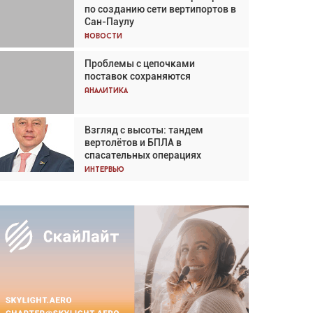
по созданию сети вертипортов в
Кох: «Фотография говорит сама
Сан-Паулу
за себя... а ИИ всё портит»
Новости
Новости
Проблемы с цепочками
Впервые с 2024 года
поставок сохраняются
глобальный трафик снижается
три недели подряд
Аналитика
Аналитика
Взгляд с высоты: тандем
Частный самолёт – это актив.
вертолётов и БПЛА в
Подходите к покупке
спасательных операциях
соответствующим образом
Интервью
Интервью