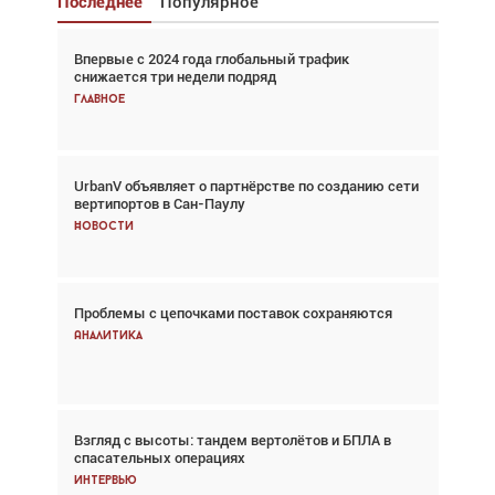
Последнее
Популярное
Впервые с 2024 года глобальный трафик
Взгляд с высоты: тандем вертолётов и БПЛА в
снижается три недели подряд
спасательных операциях
Главное
Главное
UrbanV объявляет о партнёрстве по созданию сети
Авиационный фотограф Дэйв Кох: «Фотография
вертипортов в Сан-Паулу
говорит сама за себя... а ИИ всё портит»
Новости
Новости
Проблемы с цепочками поставок сохраняются
Впервые с 2024 года глобальный трафик
снижается три недели подряд
Аналитика
Аналитика
Взгляд с высоты: тандем вертолётов и БПЛА в
Частный самолёт – это актив. Подходите к
спасательных операциях
покупке соответствующим образом
Интервью
Интервью