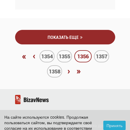
ПОКАЗАТЬ ЕЩЕ
«
‹
1354
1355
1356
1357
›
»
1358
На сайте используются cookies. Продолжая
2026 ©
BizavNews
пользоваться сайтом, вы подтверждаете своё
Принять
Копирование контента и размещение на других
согласие на их использование в соответствии