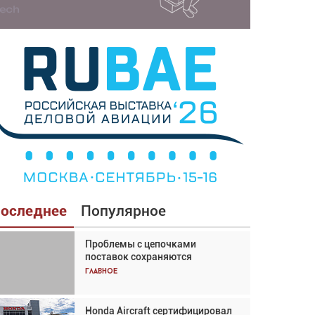
оследнее
Популярное
Проблемы с цепочками
Взгляд с высоты: тандем
поставок сохраняются
вертолётов и БПЛА в
спасательных операциях
Главное
Главное
Honda Aircraft сертифицировал
Авиационный фотограф Дэйв