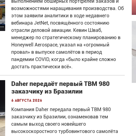
выполнением обширных портфелей заказов и
возможностями наращивания производства. Об
этом заявили аналитики в ходе недавнего
вебинара JetNet, посвящённого состоянию
отрасли деловой авиации. Кевин Шваб,
менеджер по стратегическому планированию в
Honeywell Aerospace, указал на «огромный
провал» в выпуске самолётов в период
пандемии COVID, когда «было крайне сложно
достать практически всё».
Daher передаёт первый TBM 980
заказчику из Бразилии
6 августа 2026
Компания Daher передала первый TBM 980
заказчику из Бразилии, ознаменовав тем
самым выход своего новейшего
высокоскоростного турбовинтового самолёта