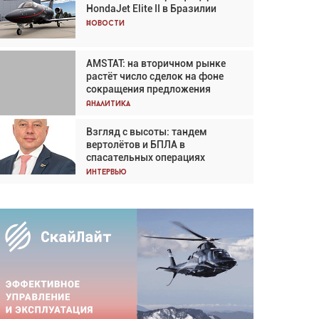
HondaJet Elite II в Бразилии
Кох: «Фотография говорит сама
за себя... а ИИ всё портит»
Новости
Новости
AMSTAT: на вторичном рынке
Проблемы с цепочками
растёт число сделок на фоне
поставок сохраняются
сокращения предложения
Аналитика
Аналитика
Взгляд с высоты: тандем
Частный самолёт – это актив.
вертолётов и БПЛА в
Подходите к покупке
спасательных операциях
соответствующим образом
Интервью
Интервью