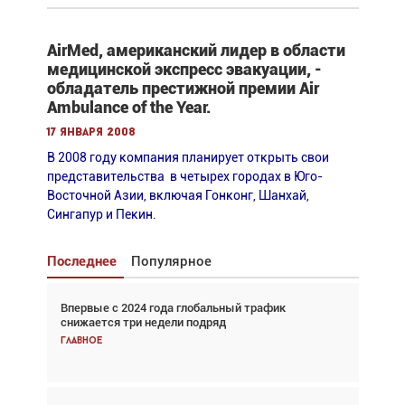
AirMed, американский лидер в области
медицинской экспресс эвакуации, -
обладатель престижной премии Air
Ambulance of the Year.
17 января 2008
В 2008 году компания планирует открыть свои
представительства в четырех городах в Юго-
Восточной Азии, включая Гонконг, Шанхай,
Сингапур и Пекин.
Последнее
Популярное
Впервые с 2024 года глобальный трафик
Взгляд с высоты: тандем вертолётов и БПЛА в
снижается три недели подряд
спасательных операциях
Главное
Главное