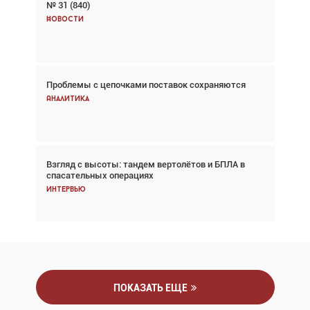
№ 31 (840)
Авиационный фотограф Дэйв Кох: «Фотография
говорит сама за себя... а ИИ всё портит»
Новости
Новости
Проблемы с цепочками поставок сохраняются
Впервые с 2024 года глобальный трафик
снижается три недели подряд
Аналитика
Аналитика
Взгляд с высоты: тандем вертолётов и БПЛА в
Частный самолёт – это актив. Подходите к
спасательных операциях
покупке соответствующим образом
Интервью
Интервью
ПОКАЗАТЬ ЕЩЕ