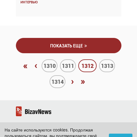
Интервью
Интервью
ПОКАЗАТЬ ЕЩЕ
«
‹
1310
1311
1312
1313
›
»
1314
На сайте используются cookies. Продолжая
2026 ©
BizavNews
пользоваться сайтом, вы подтверждаете своё