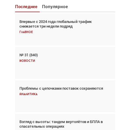
Последнее
Популярное
Впервые с 2024 года глобальный трафик
Взгляд с высоты: тандем вертолётов и БПЛА в
снижается три недели подряд
спасательных операциях
Главное
Главное
№ 31 (840)
Авиационный фотограф Дэйв Кох: «Фотография
говорит сама за себя... а ИИ всё портит»
Новости
Новости
Проблемы с цепочками поставок сохраняются
Впервые с 2024 года глобальный трафик
снижается три недели подряд
Аналитика
Аналитика
Взгляд с высоты: тандем вертолётов и БПЛА в
Частный самолёт – это актив. Подходите к
спасательных операциях
покупке соответствующим образом