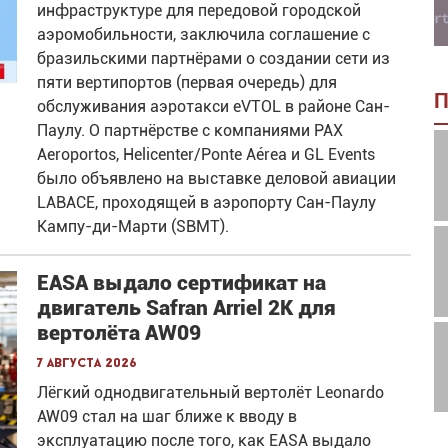
инфраструктуре для передовой городской
аэромобильности, заключила соглашение с
бразильскими партнёрами о создании сети из
пяти вертипортов (первая очередь) для
П
обслуживания аэротакси eVTOL в районе Сан-
Паулу. О партнёрстве с компаниями PAX
Aeroportos, Helicenter/Ponte Aérea и GL Events
было объявлено на выставке деловой авиации
LABACE, проходящей в аэропорту Сан-Паулу
Кампу-ди-Марти (SBMT).
EASA выдало сертификат на
двигатель Safran Arriel 2K для
вертолёта AW09
7 августа 2026
Лёгкий однодвигательный вертолёт Leonardo
AW09 стал на шаг ближе к вводу в
эксплуатацию после того, как EASA выдало