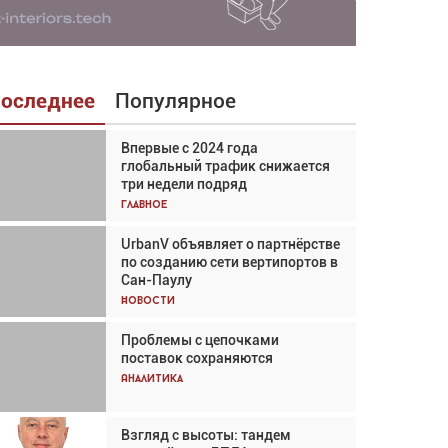
оследнее
Популярное
Впервые с 2024 года
Взгляд с высоты: тандем
глобальный трафик снижается
вертолётов и БПЛА в
три недели подряд
спасательных операциях
Главное
Главное
UrbanV объявляет о партнёрстве
Авиационный фотограф Дэйв
по созданию сети вертипортов в
Кох: «Фотография говорит сама
Сан-Паулу
за себя... а ИИ всё портит»
Новости
Новости
Проблемы с цепочками
Впервые с 2024 года
поставок сохраняются
глобальный трафик снижается
три недели подряд
Аналитика
Аналитика
Взгляд с высоты: тандем
Частный самолёт – это актив.