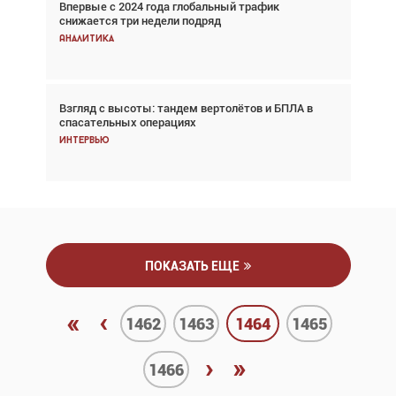
Впервые с 2024 года глобальный трафик
Впервые с 2024 года глобальный трафик
снижается три недели подряд
снижается три недели подряд
Аналитика
Аналитика
Взгляд с высоты: тандем вертолётов и БПЛА в
Частный самолёт – это актив. Подходите к
спасательных операциях
покупке соответствующим образом
Интервью
Интервью
ПОКАЗАТЬ ЕЩЕ
«
‹
1462
1463
1464
1465
›
»
1466