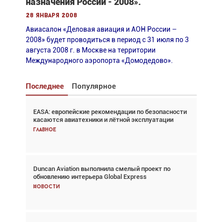
назначения России - 2008».
28 января 2008
Авиасалон «Деловая авиация и АОН России –
2008» будет проводиться в период с 31 июля по 3
августа 2008 г. в Москве на территории
Международного аэропорта «Домодедово».
Последнее
Популярное
EASA: европейские рекомендации по безопасности
Взгляд с высоты: тандем вертолётов и БПЛА в
касаются авиатехники и лётной эксплуатации
спасательных операциях
Главное
Главное
Duncan Aviation выполнила смелый проект по
Авиационный фотограф Дэйв Кох: «Фотография
обновлению интерьера Global Express
говорит сама за себя... а ИИ всё портит»
Новости
Новости