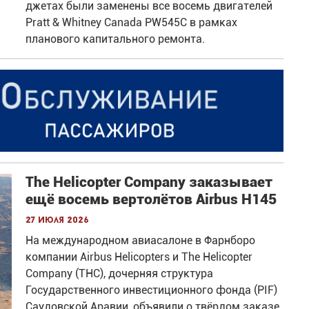
джетах были заменены все восемь двигателей
Pratt & Whitney Canada PW545C в рамках
планового капитального ремонта.
The Helicopter Company заказывает
ещё восемь вертолётов Airbus H145
27 июля 2026
На международном авиасалоне в Фарнборо
компании Airbus Helicopters и The Helicopter
Company (THC), дочерняя структура
Государственного инвестиционного фонда (PIF)
Саудовской Аравии, объявили о твёрдом заказе