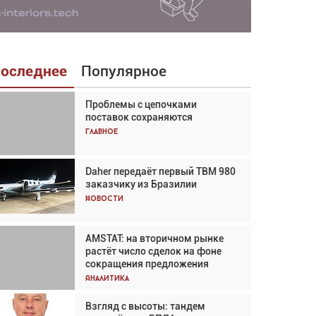
оследнее
Популярное
Проблемы с цепочками
Взгляд с высоты: тандем
поставок сохраняются
вертолётов и БПЛА в
спасательных операциях
Главное
Главное
Daher передаёт первый TBM 980
Авиационный фотограф Дэйв
заказчику из Бразилии
Кох: «Фотография говорит сама
за себя... а ИИ всё портит»
Новости
Новости
AMSTAT: на вторичном рынке
Проблемы с цепочками
растёт число сделок на фоне
поставок сохраняются
сокращения предложения
Аналитика
Аналитика
Взгляд с высоты: тандем
Частный самолёт – это актив.