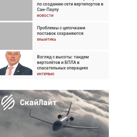
по созданию сети вертипортов в
Кох: «Фотография говорит сама
Сан-Паулу
за себя... а ИИ всё портит»
Новости
Новости
Проблемы с цепочками
Впервые с 2024 года
поставок сохраняются
глобальный трафик снижается
три недели подряд
Аналитика
Аналитика
Взгляд с высоты: тандем
Частный самолёт – это актив.
вертолётов и БПЛА в
Подходите к покупке
спасательных операциях
соответствующим образом
Интервью
Интервью