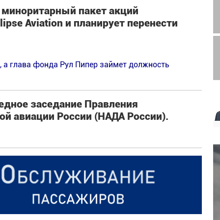
й миноритарный пакет акций
ipse Aviation и планирует перенести
e, а глава фонда Рул Пипер займет должность
редное заседание Правления
й авиации России (НАДА России).