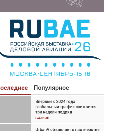
оследнее
Популярное
Впервые с 2024 года
Взгляд с высоты: тандем
глобальный трафик снижается
вертолётов и БПЛА в
три недели подряд
спасательных операциях
Главное
Главное
UrbanV объявляет о партнёрстве
Авиационный фотограф Дэйв