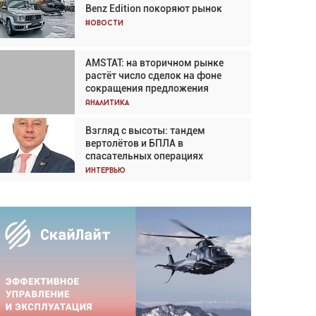
Benz Edition покоряют рынок
Кох: «Фотография говорит сама
за себя... а ИИ всё портит»
Новости
Новости
AMSTAT: на вторичном рынке
В городах чемпионата мира
растёт число сделок на фоне
наблюдался подъём, хотя
сокращения предложения
общий трафик снизился
Аналитика
Аналитика
Взгляд с высоты: тандем
Частный самолёт – это актив.
вертолётов и БПЛА в
Подходите к покупке
спасательных операциях
соответствующим образом
Интервью
Интервью