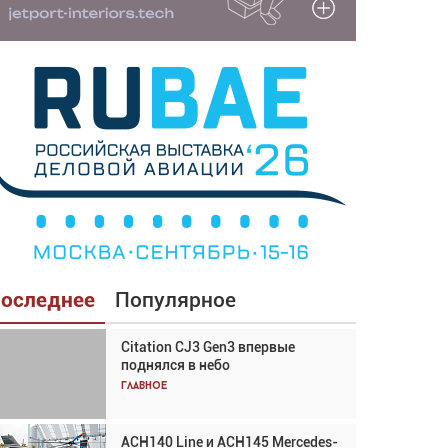
оследнее
Популярное
Citation CJ3 Gen3 впервые
Взгляд с высоты: тандем
поднялся в небо
вертолётов и БПЛА в
спасательных операциях
Главное
Главное
ACH140 Line и ACH145 Mercedes-
Авиационный фотограф Дэйв