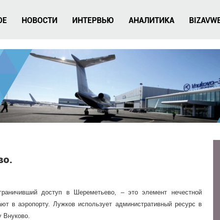
ОЕ
НОВОСТИ
ИНТЕРВЬЮ
АНАЛИТИКА
BIZAVW
во.
граничивший доступ в Шереметьево, – это элемент нечестной
ают в аэропорту. Лужков использует административный ресурс в
у Внуково.