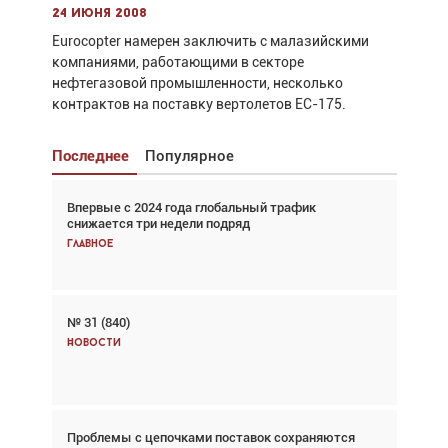
24 июня 2008
Eurocopter намерен заключить с малазийскими
компаниями, работающими в секторе
нефтегазовой промышленности, несколько
контрактов на поставку вертолетов EC-175.
Последнее
Популярное
Впервые с 2024 года глобальный трафик
Взгляд с высоты: тандем вертолётов и БПЛА в
снижается три недели подряд
спасательных операциях
Главное
Главное
№ 31 (840)
Авиационный фотограф Дэйв Кох: «Фотография
говорит сама за себя... а ИИ всё портит»
Новости
Новости
Проблемы с цепочками поставок сохраняются
Впервые с 2024 года глобальный трафик