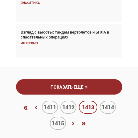
снижается три недели подряд
Аналитика
Аналитика
Взгляд с высоты: тандем вертолётов и БПЛА в
Частный самолёт – это актив. Подходите к
спасательных операциях
покупке соответствующим образом
Интервью
Интервью
ПОКАЗАТЬ ЕЩЕ
«
‹
1411
1412
1413
1414
›
»
1415