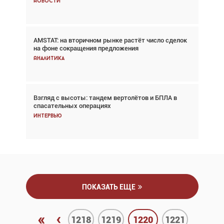
Новости
Новости
AMSTAT: на вторичном рынке растёт число сделок
В городах чемпионата мира наблюдался подъём,
на фоне сокращения предложения
хотя общий трафик снизился
Аналитика
Аналитика
Взгляд с высоты: тандем вертолётов и БПЛА в
Частный самолёт – это актив. Подходите к
спасательных операциях
покупке соответствующим образом
Интервью
Интервью
ПОКАЗАТЬ ЕЩЕ
«
‹
1218
1219
1220
1221