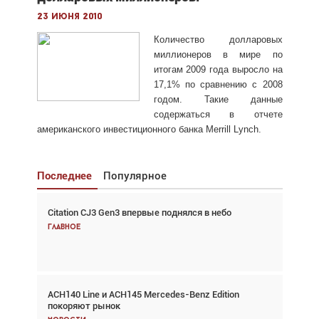
23 июня 2010
Количество долларовых
миллионеров в мире по
итогам 2009 года выросло на
17,1% по сравнению с 2008
годом. Такие данные
содержаться в отчете
американского инвестиционного банка Merrill Lynch.
Последнее
Популярное
Citation CJ3 Gen3 впервые поднялся в небо
Взгляд с высоты: тандем вертолётов и БПЛА в
спасательных операциях
Главное
Главное
ACH140 Line и ACH145 Mercedes-Benz Edition
Авиационный фотограф Дэйв Кох: «Фотография
покоряют рынок
говорит сама за себя... а ИИ всё портит»