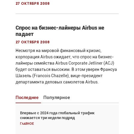
27 октября 2008
Спрос на бизнес-лайнеры Airbus не
падает
27 октября 2008
Несмотря на мировой финансовый кризис,
корпорация Airbus ожидает, что спрос на бизнес-
лайнеры семейства Airbus Corporate Jetliner (ACJ)
будет оставаться высоким. В этом уверен Франсуа
Шазель (Francois Chazelle), вице-президент
департамента деловых самолетов Airbus.
Последнее
Популярное
Впервые с 2024 года глобальный трафик
Взгляд с высоты: тандем вертолётов и БПЛА в
снижается три недели подряд
спасательных операциях
Главное
Главное