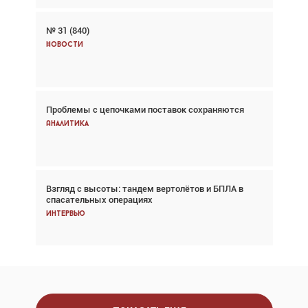
№ 31 (840)
Авиационный фотограф Дэйв Кох: «Фотография
говорит сама за себя... а ИИ всё портит»
Новости
Новости
Проблемы с цепочками поставок сохраняются
Впервые с 2024 года глобальный трафик
снижается три недели подряд
Аналитика
Аналитика
Взгляд с высоты: тандем вертолётов и БПЛА в
Частный самолёт – это актив. Подходите к
спасательных операциях
покупке соответствующим образом
Интервью
Интервью