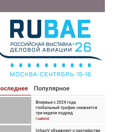
оследнее
Популярное
Впервые с 2024 года
Взгляд с высоты: тандем
глобальный трафик снижается
вертолётов и БПЛА в
три недели подряд
спасательных операциях
Главное
Главное
UrbanV объявляет о партнёрстве
Авиационный фотограф Дэйв