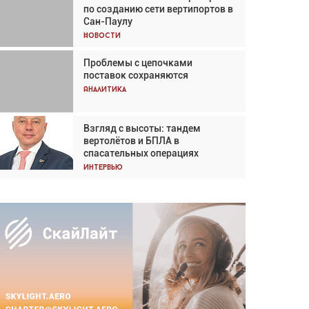
по созданию сети вертипортов в
Кох: «Фотография говорит сама
Сан-Паулу
за себя... а ИИ всё портит»
Новости
Новости
Проблемы с цепочками
Впервые с 2024 года
поставок сохраняются
глобальный трафик снижается
три недели подряд
Аналитика
Аналитика
Взгляд с высоты: тандем
Частный самолёт – это актив.
вертолётов и БПЛА в
Подходите к покупке
спасательных операциях
соответствующим образом
Интервью
Интервью