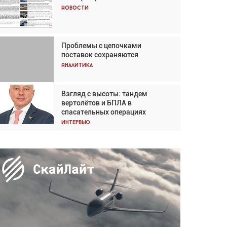
Кох: «Фотография говорит сама
Новости
за себя... а ИИ всё портит»
Новости
Проблемы с цепочками
Впервые с 2024 года
поставок сохраняются
глобальный трафик снижается
три недели подряд
Аналитика
Аналитика
Взгляд с высоты: тандем
Частный самолёт – это актив.
вертолётов и БПЛА в
Подходите к покупке
спасательных операциях
соответствующим образом
Интервью
Интервью