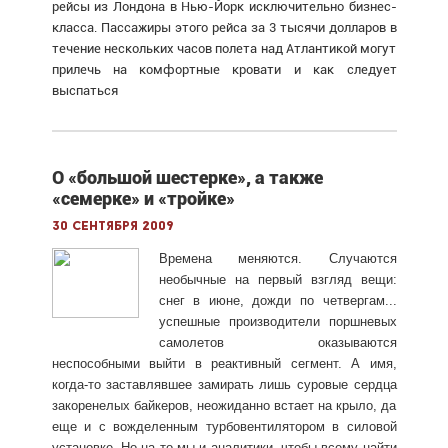
рейсы из Лондона в Нью-Йорк исключительно бизнес-
класса. Пассажиры этого рейса за 3 тысячи долларов в
течение нескольких часов полета над Атлантикой могут
прилечь на комфортные кровати и как следует
выспаться
О «большой шестерке», а также
«семерке» и «тройке»
30 сентября 2009
Времена меняются. Случаются
необычные на первый взгляд вещи:
снег в июне, дожди по четвергам...
успешные производители поршневых
самолетов оказываются
неспособными выйти в реактивный сегмент. А имя,
когда-то заставлявшее замирать лишь суровые сердца
закоренелых байкеров, неожиданно встает на крыло, да
еще и с вожделенным турбовентилятором в силовой
установке. Но на то мы и аналитики, чтобы всему найти