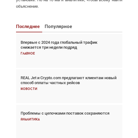
объяснение.
Последнее
Популярное
Впервые с 2024 года глобальный трафик
Взгляд с высоты: тандем вертолётов и БПЛА в
снижается три недели подряд
спасательных операциях
Главное
Главное
REAL Jet и Crypto.com предлагают клиентам новый
Авиационный фотограф Дэйв Кох: «Фотография
способ оплаты частных рейсов
говорит сама за себя... а ИИ всё портит»
Новости
Новости
Проблемы с цепочками поставок сохраняются
Впервые с 2024 года глобальный трафик
снижается три недели подряд
Аналитика
Аналитика