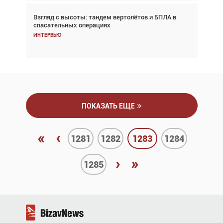
Взгляд с высоты: тандем вертолётов и БПЛА в
Частный самолёт – это актив. Подходите к
спасательных операциях
покупке соответствующим образом
Интервью
Интервью
ПОКАЗАТЬ ЕЩЕ
«
‹
1281
1282
1283
1284
›
»
1285