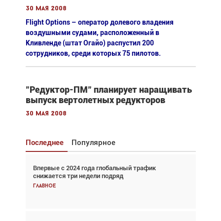
30 мая 2008
Flight Options – оператор долевого владения
воздушными судами, расположенный в
Кливленде (штат Огайо) распустил 200
сотрудников, среди которых 75 пилотов.
"Редуктор-ПМ" планирует наращивать
выпуск вертолетных редукторов
30 мая 2008
Последнее
Популярное
Впервые с 2024 года глобальный трафик
Взгляд с высоты: тандем вертолётов и БПЛА в
снижается три недели подряд
спасательных операциях
Главное
Главное