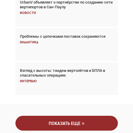
UrbanV объявляет о партнёрстве по созданию сети
Авиационный фотограф Дэйв Кох: «Фотография
вертипортов в Сан-Паулу
говорит сама за себя... а ИИ всё портит»
Новости
Новости
Проблемы с цепочками поставок сохраняются
Впервые с 2024 года глобальный трафик
снижается три недели подряд
Аналитика
Аналитика
Взгляд с высоты: тандем вертолётов и БПЛА в
Частный самолёт – это актив. Подходите к
спасательных операциях
покупке соответствующим образом
Интервью
Интервью
ПОКАЗАТЬ ЕЩЕ