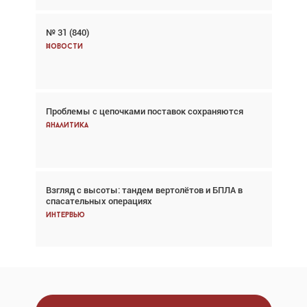
№ 31 (840)
Авиационный фотограф Дэйв Кох: «Фотография
говорит сама за себя... а ИИ всё портит»
Новости
Новости
Проблемы с цепочками поставок сохраняются
Впервые с 2024 года глобальный трафик
снижается три недели подряд
Аналитика
Аналитика
Взгляд с высоты: тандем вертолётов и БПЛА в
Частный самолёт – это актив. Подходите к
спасательных операциях
покупке соответствующим образом
Интервью
Интервью