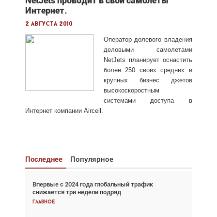
NetJets проводит в свои самолеты
Интернет.
2 августа 2010
Оператор долевого владения
деловыми самолетами
NetJets планирует оснастить
более 250 своих средних и
крупных бизнес джетов
высокоскоростным
системами доступа в
Интернет компании Aircell.
Последнее
Популярное
Впервые с 2024 года глобальный трафик
Взгляд с высоты: тандем вертолётов и БПЛА в
снижается три недели подряд
спасательных операциях
Главное
Главное