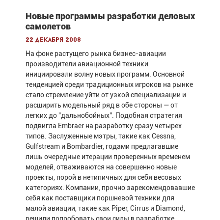
Новые программы разработки деловых
самолетов
22 декабря 2008
На фоне растущего рынка бизнес-авиации
производители авиационной техники
инициировали волну новых программ. Основной
тенденцией среди традиционных игроков на рынке
стало стремление уйти от узкой специализации и
расширить модельный ряд в обе стороны — от
легких до "дальнобойных". Подобная стратегия
подвигла Embraer на разработку сразу четырех
типов. Заслуженные мэтры, такие как Cessna,
Gulfstream и Bombardier, годами предлагавшие
лишь очередные итерации проверенных временем
моделей, отваживаются на совершенно новые
проекты, порой в нетипичных для себя весовых
категориях. Компании, прочно зарекомендовавшие
себя как поставщики поршневой техники для
малой авиации, такие как Piper, Cirrus и Diamond,
решили попробовать свои силы в разработке