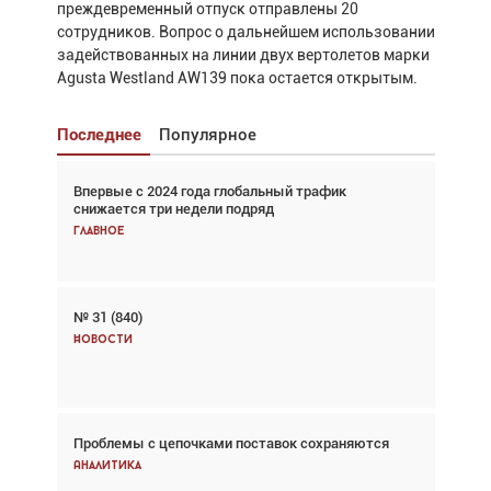
преждевременный отпуск отправлены 20
сотрудников. Вопрос о дальнейшем использовании
задействованных на линии двух вертолетов марки
Agusta Westland AW139 пока остается открытым.
Последнее
Популярное
Впервые с 2024 года глобальный трафик
Взгляд с высоты: тандем вертолётов и БПЛА в
снижается три недели подряд
спасательных операциях
Главное
Главное
№ 31 (840)
Авиационный фотограф Дэйв Кох: «Фотография
говорит сама за себя... а ИИ всё портит»
Новости
Новости
Проблемы с цепочками поставок сохраняются
Впервые с 2024 года глобальный трафик
снижается три недели подряд
Аналитика
Аналитика