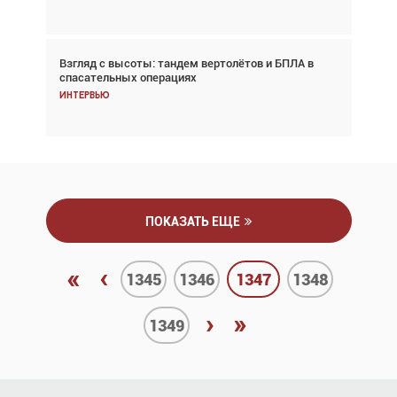
Взгляд с высоты: тандем вертолётов и БПЛА в
Частный самолёт – это актив. Подходите к
спасательных операциях
покупке соответствующим образом
Интервью
Интервью
ПОКАЗАТЬ ЕЩЕ
«
‹
1345
1346
1347
1348
›
»
1349