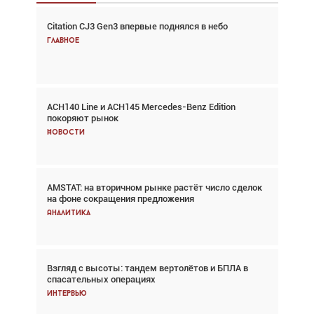
Citation CJ3 Gen3 впервые поднялся в небо
Взгляд с высоты: тандем вертолётов и БПЛА в
спасательных операциях
Главное
Главное
ACH140 Line и ACH145 Mercedes-Benz Edition
Авиационный фотограф Дэйв Кох: «Фотография
покоряют рынок
говорит сама за себя... а ИИ всё портит»
Новости
Новости
AMSTAT: на вторичном рынке растёт число сделок
В городах чемпионата мира наблюдался подъём,
на фоне сокращения предложения
хотя общий трафик снизился
Аналитика
Аналитика
Взгляд с высоты: тандем вертолётов и БПЛА в
Частный самолёт – это актив. Подходите к
спасательных операциях
покупке соответствующим образом
Интервью
Интервью