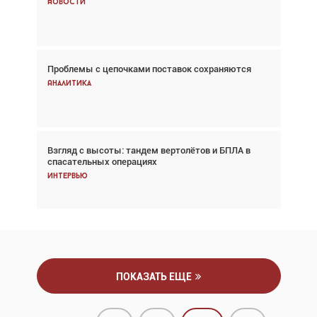
Новости
Новости
Проблемы с цепочками поставок сохраняются
Впервые с 2024 года глобальный трафик
снижается три недели подряд
Аналитика
Аналитика
Взгляд с высоты: тандем вертолётов и БПЛА в
Частный самолёт – это актив. Подходите к
спасательных операциях
покупке соответствующим образом
Интервью
Интервью
ПОКАЗАТЬ ЕЩЕ