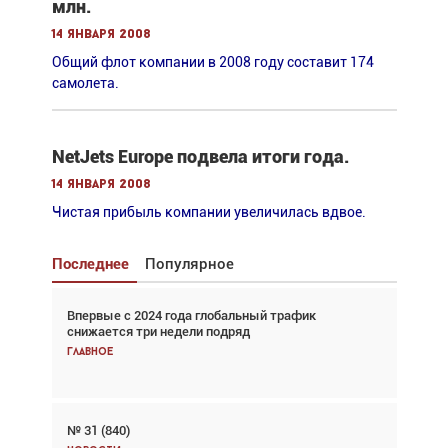
млн.
14 января 2008
Общий флот компании в 2008 году составит 174
самолета.
NetJets Europe подвела итоги года.
14 января 2008
Чистая прибыль компании увеличилась вдвое.
Последнее
Популярное
Впервые с 2024 года глобальный трафик
Взгляд с высоты: тандем вертолётов и БПЛА в
снижается три недели подряд
спасательных операциях
Главное
Главное
№ 31 (840)
Авиационный фотограф Дэйв Кох: «Фотография
говорит сама за себя... а ИИ всё портит»