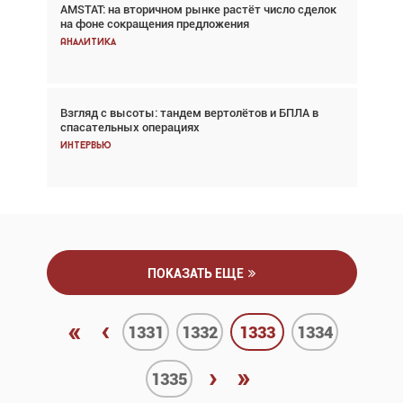
AMSTAT: на вторичном рынке растёт число сделок
В городах чемпионата мира наблюдался подъём,
на фоне сокращения предложения
хотя общий трафик снизился
Аналитика
Аналитика
Взгляд с высоты: тандем вертолётов и БПЛА в
Частный самолёт – это актив. Подходите к
спасательных операциях
покупке соответствующим образом
Интервью
Интервью
ПОКАЗАТЬ ЕЩЕ
«
‹
1331
1332
1333
1334
›
»
1335