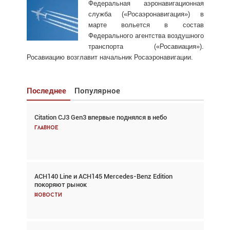
Федеральная аэронавигационная
служба («Росаэронавигация») в
марте вольется в состав
Федерального агентства воздушного
транспорта («Росавиация»).
Росавиацию возглавит начальник Росаэронавигации.
Последнее
Популярное
Citation CJ3 Gen3 впервые поднялся в небо
Взгляд с высоты: тандем вертолётов и БПЛА в
спасательных операциях
Главное
Главное
ACH140 Line и ACH145 Mercedes-Benz Edition
Авиационный фотограф Дэйв Кох: «Фотография
покоряют рынок
говорит сама за себя... а ИИ всё портит»
Новости
Новости