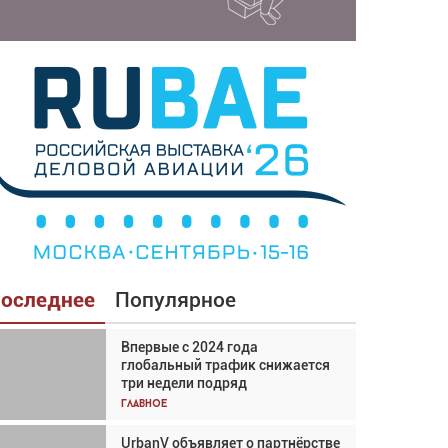
оследнее
Популярное
Впервые с 2024 года
Взгляд с высоты: тандем
глобальный трафик снижается
вертолётов и БПЛА в
три недели подряд
спасательных операциях
Главное
Главное
UrbanV объявляет о партнёрстве
Авиационный фотограф Дэйв