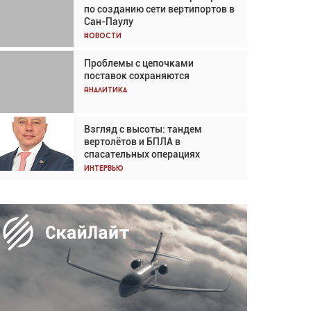
по созданию сети вертипортов в
Кох: «Фотография говорит сама
Сан-Паулу
за себя... а ИИ всё портит»
Новости
Новости
Проблемы с цепочками
Впервые с 2024 года
поставок сохраняются
глобальный трафик снижается
три недели подряд
Аналитика
Аналитика
Взгляд с высоты: тандем
Частный самолёт – это актив.
вертолётов и БПЛА в
Подходите к покупке
спасательных операциях
соответствующим образом
Интервью
Интервью