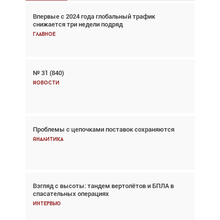
Впервые с 2024 года глобальный трафик
Взгляд с высоты: тандем вертолётов и БПЛА в
снижается три недели подряд
спасательных операциях
Главное
Главное
№ 31 (840)
Авиационный фотограф Дэйв Кох: «Фотография
говорит сама за себя... а ИИ всё портит»
Новости
Новости
Проблемы с цепочками поставок сохраняются
Впервые с 2024 года глобальный трафик
снижается три недели подряд
Аналитика
Аналитика
Взгляд с высоты: тандем вертолётов и БПЛА в
Частный самолёт – это актив. Подходите к
спасательных операциях
покупке соответствующим образом
Интервью
Интервью