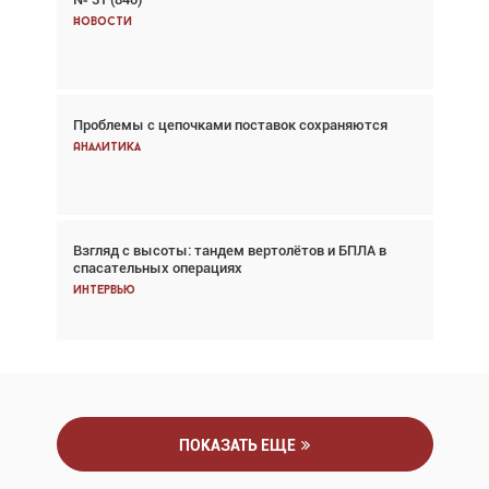
говорит сама за себя... а ИИ всё портит»
Новости
Новости
Проблемы с цепочками поставок сохраняются
Впервые с 2024 года глобальный трафик
снижается три недели подряд
Аналитика
Аналитика
Взгляд с высоты: тандем вертолётов и БПЛА в
Частный самолёт – это актив. Подходите к
спасательных операциях
покупке соответствующим образом
Интервью
Интервью
ПОКАЗАТЬ ЕЩЕ