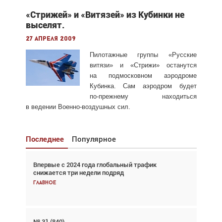
«Стрижей» и «Витязей» из Кубинки не
выселят.
27 апреля 2009
Пилотажные группы «Русские
витязи» и «Стрижи» останутся
на подмосковном аэродроме
Кубинка. Сам аэродром будет
по-прежнему
находиться
в ведении
Военно-воздушных
сил.
Последнее
Популярное
Впервые с 2024 года глобальный трафик
Взгляд с высоты: тандем вертолётов и БПЛА в
снижается три недели подряд
спасательных операциях
Главное
Главное
№ 31 (840)
Авиационный фотограф Дэйв Кох: «Фотография