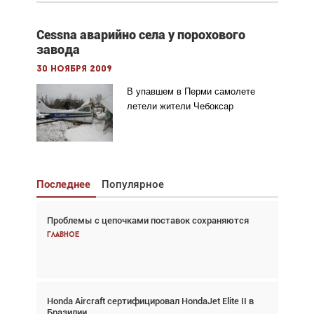
Cessna аварийно села у порохового
завода
30 ноября 2009
В упавшем в Перми самолете
летели жители Чебоксар
Последнее
Популярное
Проблемы с цепочками поставок сохраняются
Взгляд с высоты: тандем вертолётов и БПЛА в
спасательных операциях
Главное
Главное
Honda Aircraft сертифицировал HondaJet Elite II в
Авиационный фотограф Дэйв Кох: «Фотография
Бразилии
говорит сама за себя... а ИИ всё портит»