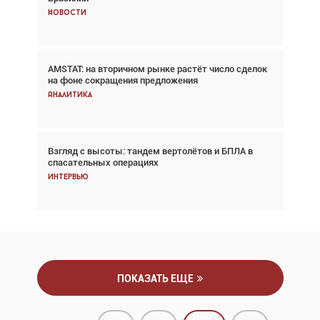
Новости
Новости
AMSTAT: на вторичном рынке растёт число сделок
Проблемы с цепочками поставок сохраняются
на фоне сокращения предложения
Аналитика
Аналитика
Взгляд с высоты: тандем вертолётов и БПЛА в
Частный самолёт – это актив. Подходите к
спасательных операциях
покупке соответствующим образом
Интервью
Интервью
ПОКАЗАТЬ ЕЩЕ