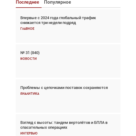
Последнее
Популярное
Впервые с 2024 года глобальный трафик
Взгляд с высоты: тандем вертолётов и БПЛА в
снижается три недели подряд
спасательных операциях
Главное
Главное
№ 31 (840)
Авиационный фотограф Дэйв Кох: «Фотография
говорит сама за себя... а ИИ всё портит»
Новости
Новости
Проблемы с цепочками поставок сохраняются
Впервые с 2024 года глобальный трафик
снижается три недели подряд
Аналитика
Аналитика
Взгляд с высоты: тандем вертолётов и БПЛА в
Частный самолёт – это актив. Подходите к
спасательных операциях
покупке соответствующим образом
Интервью
Интервью