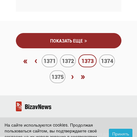
ПОКАЗАТЬ ЕЩЕ
«
‹
1371
1372
1373
1374
›
»
1375
На сайте используются cookies. Продолжая
2026 ©
BizavNews
пользоваться сайтом, вы подтверждаете своё
Принять
Копирование контента и размещение на других
согласие на их использование в соответствии