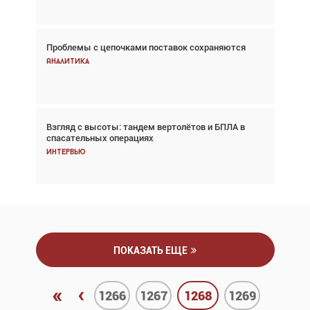
Проблемы с цепочками поставок сохраняются
Впервые с 2024 года глобальный трафик
снижается три недели подряд
Аналитика
Аналитика
Взгляд с высоты: тандем вертолётов и БПЛА в
Частный самолёт – это актив. Подходите к
спасательных операциях
покупке соответствующим образом
Интервью
Интервью
ПОКАЗАТЬ ЕЩЕ
«
‹
1266
1267
1268
1269