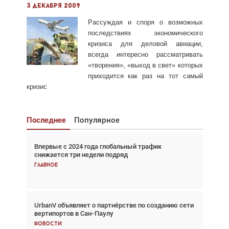
3 декабря 2009
Рассуждая и споря о возможных
последствиях экономического
кризиса для деловой авиации,
всегда интересно рассматривать
«творения», «выход в свет» которых
приходится как раз на тот самый
кризис
Последнее
Популярное
Впервые с 2024 года глобальный трафик
Взгляд с высоты: тандем вертолётов и БПЛА в
снижается три недели подряд
спасательных операциях
Главное
Главное
UrbanV объявляет о партнёрстве по созданию сети
Авиационный фотограф Дэйв Кох: «Фотография
вертипортов в Сан-Паулу
говорит сама за себя... а ИИ всё портит»
Новости
Новости