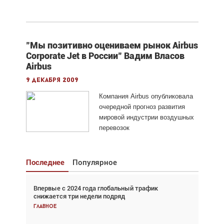
"Мы позитивно оцениваем рынок Airbus
Corporate Jet в России" Вадим Власов
Airbus
9 декабря 2009
Компания Airbus опубликовала
очередной прогноз развития
мировой индустрии воздушных
перевозок
Последнее
Популярное
Впервые с 2024 года глобальный трафик
Взгляд с высоты: тандем вертолётов и БПЛА в
снижается три недели подряд
спасательных операциях
Главное
Главное