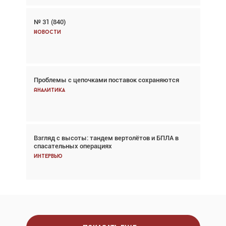
№ 31 (840)
Авиационный фотограф Дэйв Кох: «Фотография
говорит сама за себя... а ИИ всё портит»
Новости
Новости
Проблемы с цепочками поставок сохраняются
Впервые с 2024 года глобальный трафик
снижается три недели подряд
Аналитика
Аналитика
Взгляд с высоты: тандем вертолётов и БПЛА в
Частный самолёт – это актив. Подходите к
спасательных операциях
покупке соответствующим образом
Интервью
Интервью