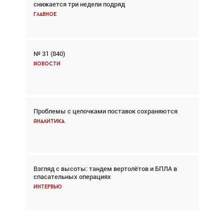
снижается три недели подряд
спасательных операциях
Главное
Главное
№ 31 (840)
Авиационный фотограф Дэйв Кох: «Фотография
говорит сама за себя... а ИИ всё портит»
Новости
Новости
Проблемы с цепочками поставок сохраняются
Впервые с 2024 года глобальный трафик
снижается три недели подряд
Аналитика
Аналитика
Взгляд с высоты: тандем вертолётов и БПЛА в
Частный самолёт – это актив. Подходите к
спасательных операциях
покупке соответствующим образом
Интервью
Интервью