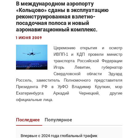
В международном аэропорту
«Кольцово» сданы в эксплуатацию
реконструированная взлетно-
посадочная полоса и новый
аэронавигационный комплекс.
1 июня 2009
Церемонию открытия и осмотр
ИВПП-1 и КДП провели министр
транспорта Российской Федерации
Игорь Левитин, губернатор
Свердловской области Эдуард
Россель, заместитель Полномочного представителя
Президента РФ в УрФО Владимир Крупкин, мэр
Екатеринбурга Аркадий Чернецкий, другие
официальные лица.
Последнее
Популярное
Впервые с 2024 года глобальный трафик
Взгляд с высоты: тандем вертолётов и БПЛА в