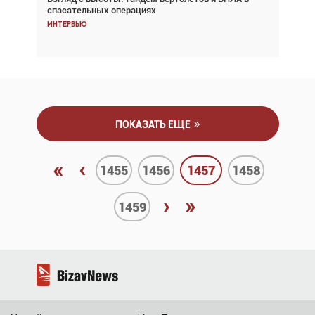
спасательных операциях
покупке соответствующим образом
Интервью
Интервью
ПОКАЗАТЬ ЕЩЕ
«
‹
1455
1456
1457
1458
›
»
1459