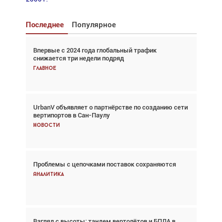
Последнее
Популярное
Впервые с 2024 года глобальный трафик
Взгляд с высоты: тандем вертолётов и БПЛА в
снижается три недели подряд
спасательных операциях
Главное
Главное
UrbanV объявляет о партнёрстве по созданию сети
Авиационный фотограф Дэйв Кох: «Фотография
вертипортов в Сан-Паулу
говорит сама за себя... а ИИ всё портит»
Новости
Новости
Проблемы с цепочками поставок сохраняются
Впервые с 2024 года глобальный трафик
снижается три недели подряд
Аналитика
Аналитика
Взгляд с высоты: тандем вертолётов и БПЛА в
Частный самолёт – это актив. Подходите к