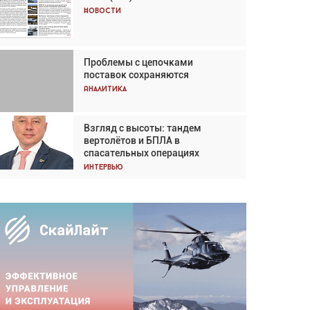
Кох: «Фотография говорит сама
Новости
за себя... а ИИ всё портит»
Новости
Проблемы с цепочками
Впервые с 2024 года
поставок сохраняются
глобальный трафик снижается
три недели подряд
Аналитика
Аналитика
Взгляд с высоты: тандем
Частный самолёт – это актив.
вертолётов и БПЛА в
Подходите к покупке
спасательных операциях
соответствующим образом
Интервью
Интервью