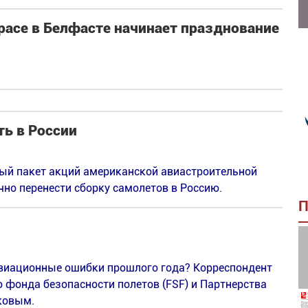
pace в Белфасте начинает празднование
ть в России
ный пакет акций американской авиастроительной
ично перенести сборку самолетов в Россию.
П
 авиационные ошибки прошлого года? Корреспондент
о фонда безопасности полетов (FSF) и Партнерства
ковым.