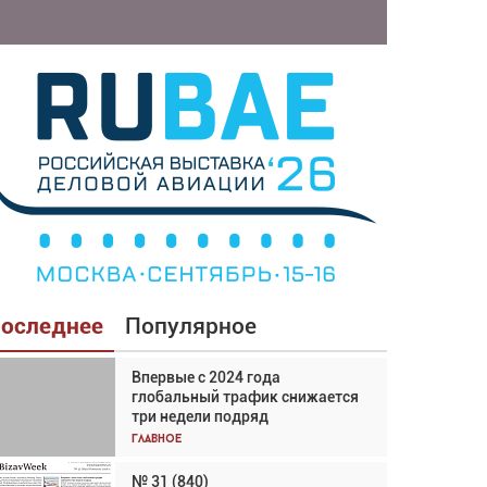
оследнее
Популярное
Впервые с 2024 года
Взгляд с высоты: тандем
глобальный трафик снижается
вертолётов и БПЛА в
три недели подряд
спасательных операциях
Главное
Главное
№ 31 (840)
Авиационный фотограф Дэйв