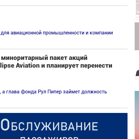
м для авиационной промышленности и компании
й миноритарный пакет акций
ipse Aviation и планирует перенести
e, а глава фонда Рул Пипер займет должность