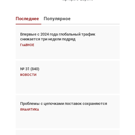
Последнее
Популярное
Впервые с 2024 года глобальный трафик
Взгляд с высоты: тандем вертолётов и БПЛА в
снижается три недели подряд
спасательных операциях
Главное
Главное
№ 31 (840)
Авиационный фотограф Дэйв Кох: «Фотография
говорит сама за себя... а ИИ всё портит»
Новости
Новости
Проблемы с цепочками поставок сохраняются
Впервые с 2024 года глобальный трафик
снижается три недели подряд
Аналитика
Аналитика