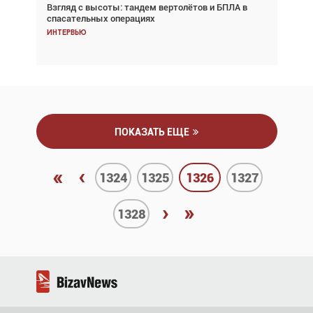
Взгляд с высоты: тандем вертолётов и БПЛА в
Частный самолёт – это актив. Подходите к
спасательных операциях
покупке соответствующим образом
Интервью
Интервью
ПОКАЗАТЬ ЕЩЕ
«
‹
1324
1325
1326
1327
›
»
1328